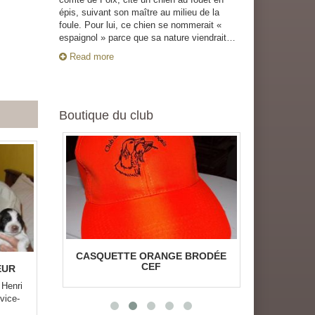
LE
épis, suivant son maître au milieu de la
foule. Pour lui, ce chien se nommerait «
espaignol » parce que sa nature viendrait…
Read more
Boutique du club
UEIL
CASQUETTE ORANGE BRODÉE
GILET D
CEF
B
EUR
nri
ce-