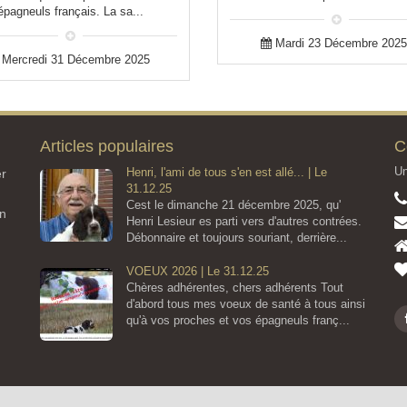
épagneuls français. La sa...
Mardi 23 Décembre 202
Mercredi 31 Décembre 2025
Articles populaires
C
Un
Henri, l'ami de tous s'en est allé... | Le
er
31.12.25
Cest le dimanche 21 décembre 2025, qu'
on
Henri Lesieur es parti vers d'autres contrées.
Débonnaire et toujours souriant, derrière...
VOEUX 2026 | Le 31.12.25
Chères adhérentes, chers adhérents Tout
d'abord tous mes voeux de santé à tous ainsi
qu'à vos proches et vos épagneuls franç...