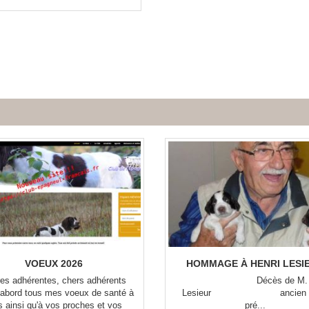
2025 DU CEF À LANDRETHUN 
NORD
BULLETIN D'ACC
VOEUX 2026
HOMMAGE À HENRI LESI
es adhérentes, chers adhérents
Décès de M. He
'abord tous mes voeux de santé à
Lesieur ancien vi
s ainsi qu'à vos proches et vos
pré...