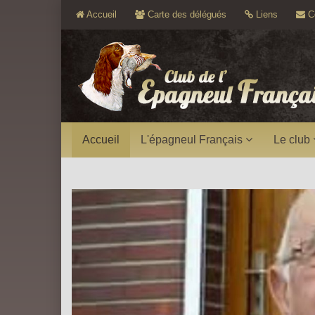
Accueil
Carte des délégués
Liens
Co
Accueil
L'épagneul Français
Le club