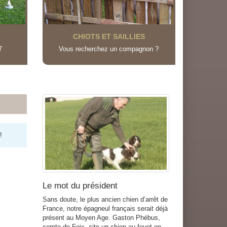
CHIOTS ET SAILLIES
7
Vous recherchez un compagnon ?
!
Le mot du président
Sans doute, le plus ancien chien d’arrêt de
France, notre épagneul français serait déjà
présent au Moyen Age. Gaston Phébus,
E
comte de Foix, cite un chien au fouet en