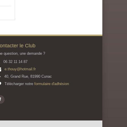
5
ontacter le Club
e question, une demande ?
06 32 11 14 87
e.thouy@hotmail.fr
40, Grand Rue, 81990 Cunac
Télécharger notre
formulaire d'adhésion