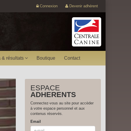
Connexion
Devenir adhérent
 & résultats
Boutique
Contact
ESPACE
ADHERENTS
Connectez-vous au site pour accèder
à votre espace personnel et aux
contenus réservés.
Email