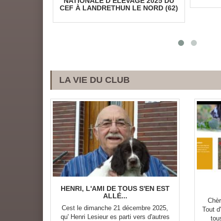
TAISE À
NATIONALE D’ELEVAGE 2025 DU
NEUVICQ LE
CEF À LANDRETHUN LE NORD (62)
7)
LA VIE DU CLUB
HENRI, L'AMI DE TOUS S'EN EST
ALLÉ...
Chèr
Cest le dimanche 21 décembre 2025,
Tout d
qu' Henri Lesieur es parti vers d'autres
tou