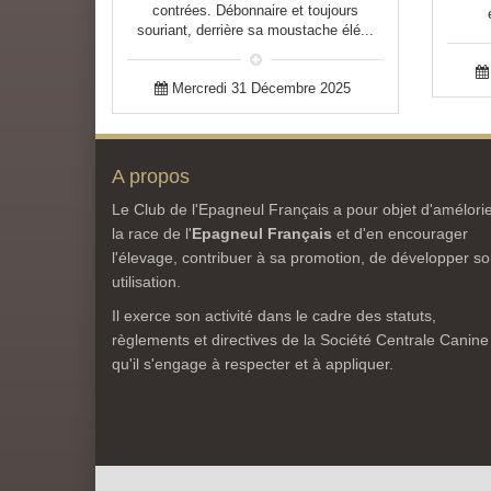
contrées. Débonnaire et toujours
souriant, derrière sa moustache élé...
Mercredi 31 Décembre 2025
A propos
Le Club de l'Epagneul Français a pour objet d'amélori
la race de l'
Epagneul Français
et d'en encourager
l'élevage, contribuer à sa promotion, de développer s
utilisation.
Il exerce son activité dans le cadre des statuts,
règlements et directives de la Société Centrale Canine
qu'il s'engage à respecter et à appliquer.