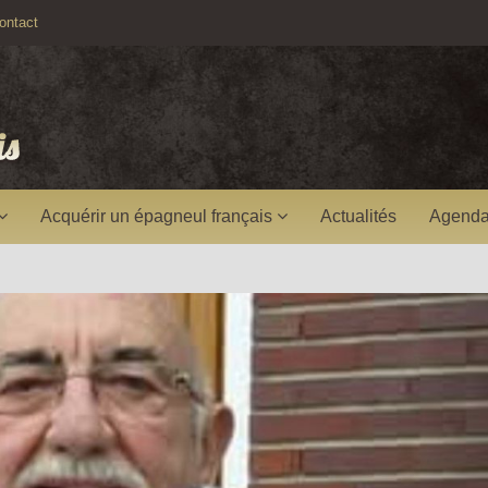
ntact
Acquérir un épagneul français
Actualités
Agenda