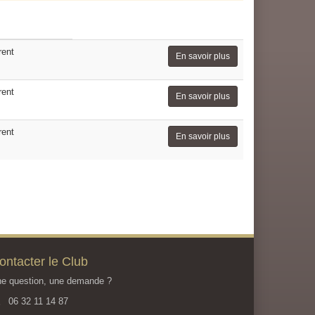
rent
En savoir plus
rent
En savoir plus
rent
En savoir plus
ontacter le Club
e question, une demande ?
06 32 11 14 87