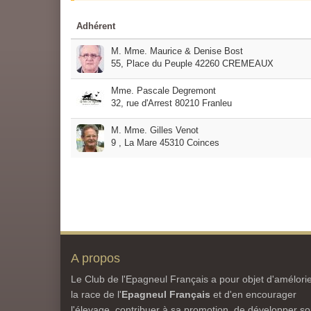
Adhérent
M. Mme. Maurice & Denise Bost
55, Place du Peuple 42260 CREMEAUX
Mme. Pascale Degremont
32, rue d'Arrest 80210 Franleu
M. Mme. Gilles Venot
9 , La Mare 45310 Coinces
A propos
Le Club de l'Epagneul Français a pour objet d'amélori
la race de l'
Epagneul Français
et d'en encourager
l'élevage, contribuer à sa promotion, de développer s