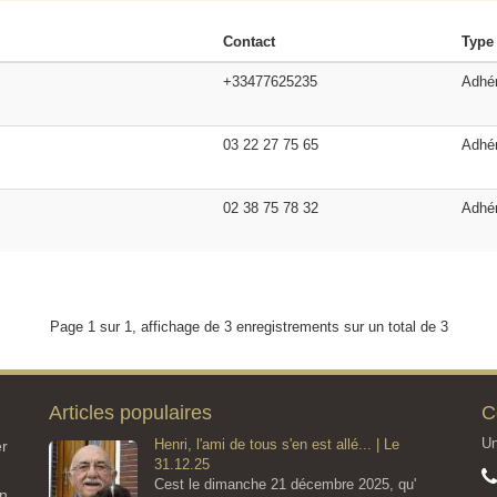
Contact
Type
+33477625235
Adhé
03 22 27 75 65
Adhé
02 38 75 78 32
Adhé
Page 1 sur 1, affichage de 3 enregistrements sur un total de 3
Articles populaires
C
Un
Henri, l'ami de tous s'en est allé... | Le
er
31.12.25
Cest le dimanche 21 décembre 2025, qu'
on