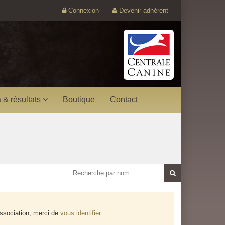
Connexion
Devenir adhérent
 & résultats
Boutique
Contact
ssociation, merci de
vous identifier
.