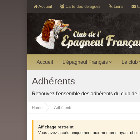
Accueil
Carte des délégués
Liens
Co
Accueil
L'épagneul Français
Le club
Adhérents
Retrouvez l'ensemble des adhérents du club de l
Home
Adhérents
Affichage restreint
Vous avez accès uniquement aux membres ayant choisi d