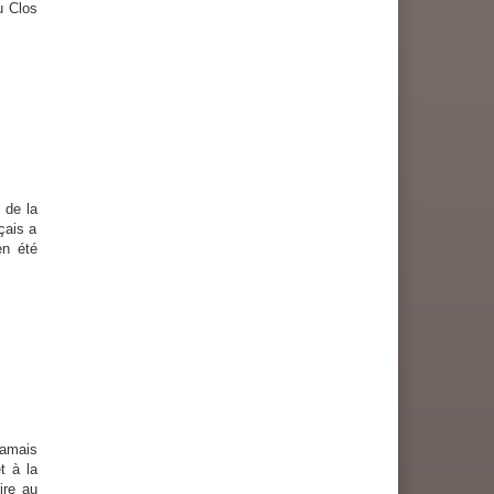
u Clos
 de la
çais a
en été
amais
t à la
ire au