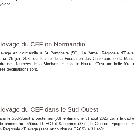
aient...
Elevage du CEF en Normandie
ge en Normandie à St Romphaire (50) La 2ème Régionale d’Éleva
e ce 29 juin 2025 sur le site de la Fédération des Chasseurs de la Man
re des Journées de la Biodiversité et de la Nature. C’est une belle fête, r
ses déclinaisons sont...
Elevage du CEF dans le Sud-Ouest
ans le Sud-Ouest à Sauternes (33) le dimanche 31 août 2025 Dans le cadre
 de chasse au château FILHOT à Sauternes (33)" , le Club de l'Epagneul Fr
n Régionale d'Elevage (sans attribution de CACS) le 31 août...