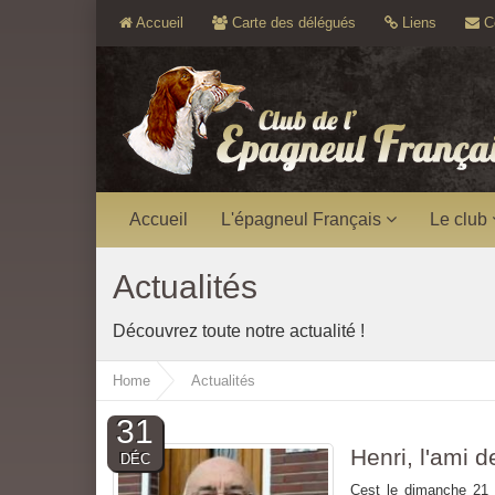
Accueil
Carte des délégués
Liens
Co
Accueil
L'épagneul Français
Le club
Actualités
Découvrez toute notre actualité !
Home
Actualités
31
Henri, l'ami de
DÉC
Cest le dimanche 21 d