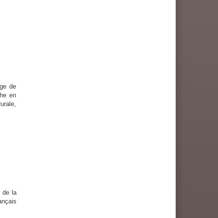
ge de
che en
urale,
 de la
ançais