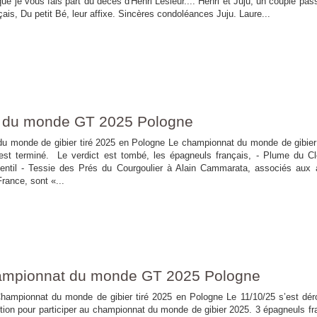
e je vous fais part du décès d'Henri Lesieur.... Henri et Juju, un couple pas
çais, Du petit Bé, leur affixe. Sincères condoléances Juju. Laure...
 du monde GT 2025 Pologne
e de gibier tiré 2025 en Pologne Le championnat du monde de gibier 
st terminé. Le verdict est tombé, les épagneuls français, - Plume du C
entil - Tessie des Prés du Courgoulier à Alain Cammarata, associés aux 
rance, sont «...
ampionnat du monde GT 2025 Pologne
at du monde de gibier tiré 2025 en Pologne Le 11/10/25 s’est déro
tion pour participer au championnat du monde de gibier 2025. 3 épagneuls fr