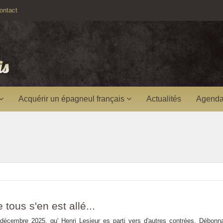
ntact
Acquérir un épagneul français
Actualités
Agenda
 tous s'en est allé...
écembre 2025, qu' Henri Lesieur es parti vers d'autres contrées. Débonna