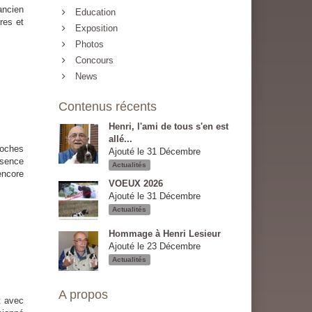
ancien
Education
res et
Exposition
Photos
Concours
News
Contenus récents
Henri, l'ami de tous s'en est
allé...
roches
Ajouté le 31 Décembre
ésence
Actualités
encore
VOEUX 2026
Ajouté le 31 Décembre
Actualités
Hommage à Henri Lesieur
Ajouté le 23 Décembre
Actualités
A propos
avec