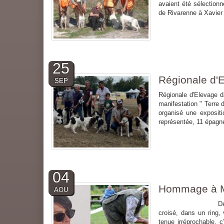
avaient été sélection
de Rivarenne à Xavier G
25
Régionale d'
SEP
Régionale d'Elevage d
manifestation " Terre
organisé une exposit
représentée, 11 épagne
04
Hommage à M
AOU
Décès de Mme Mar
croisé, dans un ring,
tenue irréprochable, c