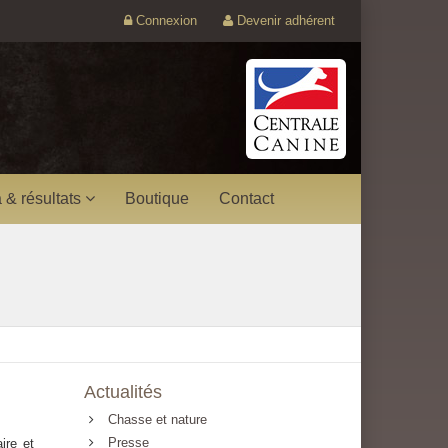
Connexion
Devenir adhérent
 & résultats
Boutique
Contact
Actualités
Chasse et nature
Presse
ire et