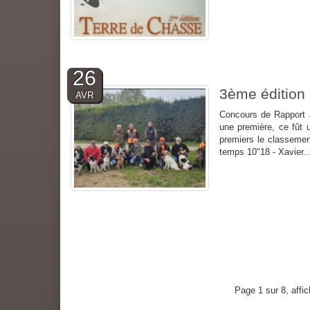
26
3ème édition
AVR
Concours de Rapport à
une première, ce fût u
premiers le classemen
temps 10"18 - Xavier..
Page 1 sur 8, affi