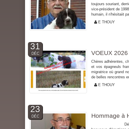
toujours souriant, der
vice-président de 199
humain, il n'hésitaiit pa
E THOUY
31
VOEUX 2026
DÉC
Chères adhérentes, ch
et vos épagneuls fra
migratrice où grand n
de belles rencontres e
E THOUY
23
Hommage à He
DÉC
Décès de M. H