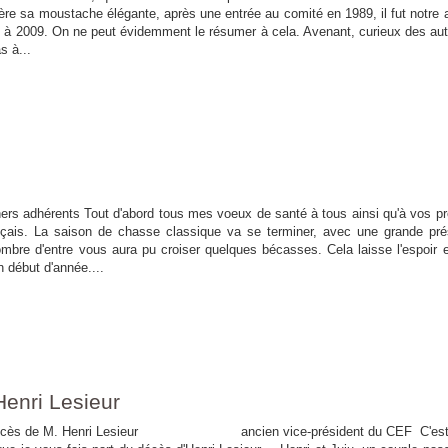
rière sa moustache élégante, après une entrée au comité en 1989, il fut notre 
8 à 2009. On ne peut évidemment le résumer à cela. Avenant, curieux des aut
s à...
ers adhérents Tout d'abord tous mes voeux de santé à tous ainsi qu'à vos p
nçais. La saison de chasse classique va se terminer, avec une grande pr
ombre d'entre vous aura pu croiser quelques bécasses. Cela laisse l'espoir 
n début d'année....
nri Lesieur
enri Lesieur ancien vice-président du CEF C'est 