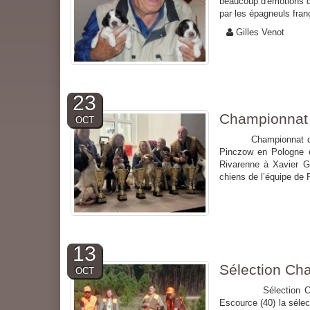
beaucoup d'émotions qu
par les épagneuls fran
Gilles Venot
23
Championnat
OCT
Championnat du mond
Pinczow en Pologne e
Rivarenne à Xavier G
chiens de l’équipe de F
13
Sélection Ch
OCT
Sélection Championn
Escource (40) la sélec