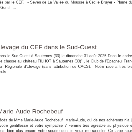
nés par le CEF, - Seven de La Vallée du Mousse à Cécile Bruyer - Plume d
entil -...
Elevage du CEF dans le Sud-Ouest
ans le Sud-Ouest à Sauternes (33) le dimanche 31 août 2025 Dans le cadre
 de chasse au château FILHOT à Sauternes (33)" , le Club de l'Epagneul Fran
ion Régionale d'Elevage (sans attribution de CACS). Notre race a très bi
uls...
arie-Aude Rochebeuf
ie-Aude Rochebeuf Marie-Aude, qui de nos adhérents n’a j
 votre gentillesse et votre sympathie ? Femme très agréable au physique e
’est bien plus encore votre sourire dont je veux me rappeler. Ce large sour