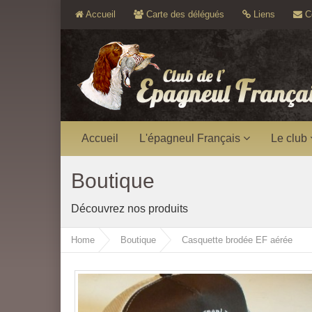
Accueil
Carte des délégués
Liens
Co
Accueil
L'épagneul Français
Le club
Boutique
Découvrez nos produits
Home
Boutique
Casquette brodée EF aérée