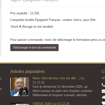
Prix expédié : 12,32€
Casquette brodée Epagneul Français,
couleur choco, pour l'été.
Stock:
4
(flocage et non brodée)
Pour passer commande, merci de télécharger le formulaire prévu à cet
Télécharger le bon de commande
Articles populaires
C
Un
Henri, l'ami de tous s'en est allé... | Le
er
31.12.25
Cest le dimanche 21 décembre 2025, qu'
on
Henri Lesieur es parti vers d'autres contrées.
Débonnaire et toujours souriant, derrière...
VOEUX 2026 | Le 31.12.25