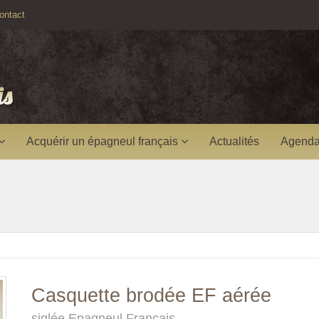
ntact
Acquérir un épagneul français
Actualités
Agenda
Casquette brodée EF aérée
siglée Epagneul Français