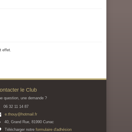
 effet.
ontacter le Club
e question, une demande ?
06 32 11 14 87
e.thouy@hotmail.fr
40, Grand Rue, 81990 Cunac
Télécharger notre
formulaire d'adhésion