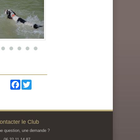
Facebook
Twitter
ontacter le Club
e question, une demande ?
06 32 11 14 87