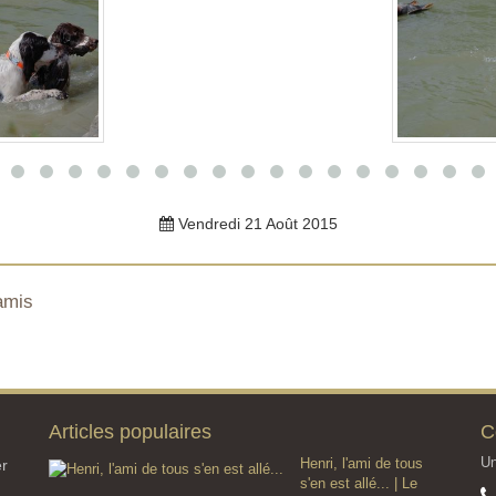
Vendredi 21 Août 2015
amis
Articles populaires
C
Un
Henri, l'ami de tous
er
s'en est allé... | Le