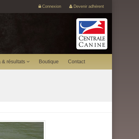
Connexion
Devenir adhérent
 & résultats
Boutique
Contact