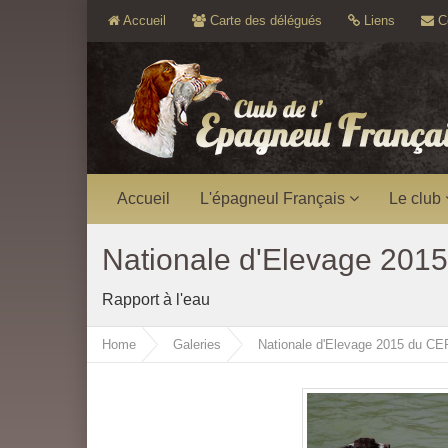
Accueil
Carte des délégués
Liens
Co
Accueil
L'épagneul Français
Le club
Nationale d'Elevage 2015
Rapport à l'eau
Home
Galeries
Nationale d'Elevage 2015 du CEF