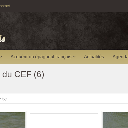
ntact
Acquérir un épagneul français
Actualités
Agenda
 du CEF (6)
 (6)