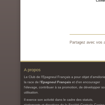
Comè
Partagez avec vos 
A propos
Le Club de l'Epagneul Français a pour objet d'amélori
la race de l'
Epagneul Français
et d'en encourager
l'élevage, contribuer à sa promotion, de développer s
utilisation.
Il exerce son activité dans le cadre des statuts,
règlements et directives de la Société Centrale Canine