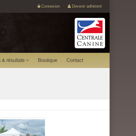
Connexion
Devenir adhérent
 & résultats
Boutique
Contact