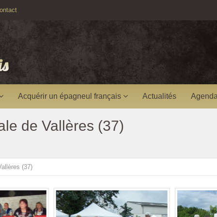
ntact
Acquérir un épagneul français
Actualités
Agenda
le de Vallères (37)
allères (37)