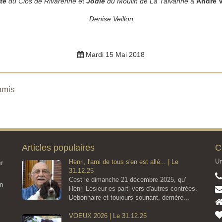
te
du Clos de Rivarenne
et
Jodie
du Moulin de La Talvanne
à
André V
Denise Veillon
Mardi 15 Mai 2018
amis
Articles populaires
C
Un
Henri, l'ami de tous s'en est allé... | Le
er
31.12.25
Cest le dimanche 21 décembre 2025, qu'
on
Henri Lesieur es parti vers d'autres contrées.
Débonnaire et toujours souriant, derrière...
VOEUX 2026 | Le 31.12.25