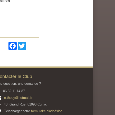
eillon
Facebook
Twitter
ontacter le Club
e question, une demande ?
06 32 11 14 87
e.thouy@hotmail.fr
40, Grand Rue, 81990 Cunac
Télécharger notre
formulaire d'adhésion