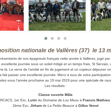
ion nationale de Vallères (37) le 13 
présentants de nos épagneuls français cette année à Vallères, jugé par 
xcellente journée sous un soleil mitigé et un temps frais, St Servais, 
e là. Le verre de l’amitié en fin de jugement et un copieux déjeuner 
a fait passer une excellente journée. Merci à tous de votre participation
dez-vous l’année prochaine au 19 mai 2019 pour une spéciale de race
Les résultats :
Classe ouverte Mâle
RCACS, 1er Exc,
Lutin
du Domaine de Lou Meou
à
Francis Mathieu
2ème Exc,
Jirham
de La Petite Beauce
à
Gilles Venot