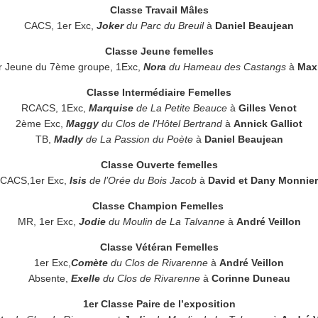
Classe Travail Mâles
CACS, 1er Exc,
Joker
du Parc du Breuil
à
Daniel Beaujean
Classe Jeune femelles
r Jeune du 7ème groupe, 1Exc,
Nora
du Hameau des Castangs
à
Max
Classe Intermédiaire Femelles
RCACS, 1Exc,
Marquise
de La Petite Beauce
à
Gilles Venot
2ème Exc,
Maggy
du Clos de l’Hôtel Bertrand
à
Annick Galliot
TB,
Madly
de La Passion du Poète
à
Daniel Beaujean
Classe Ouverte femelles
CACS,1er Exc,
Isis
de l’Orée du Bois Jacob
à
David et Dany Monnier
Classe Champion Femelles
MR, 1er Exc,
Jodie
du Moulin de La Talvanne
à
André Veillon
Classe Vétéran Femelles
1er Exc,
Comète
du Clos de Rivarenne
à
André Veillon
Absente,
Exelle
du Clos de Rivarenne
à
Corinne Duneau
1er Classe Paire de l’exposition