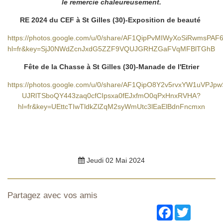
le remercie chaleureusement.
RE 2024 du CEF à St Gilles (30)-Exposition de beauté
https://photos.google.com/u/0/share/AF1QipPvMIWyXoSiRwms
hl=fr&key=SjJ0NWdZcnJxdG5ZZF9VQUJGRHZGaFVqMFBlTGhB
Fête de la Chasse à St Gilles (30)-Manade de l'Etrier
https://photos.google.com/u/0/share/AF1QipO8Y2v5rvxYW1uVPJpw
UJRlTSboQY443zaq0cfCIpsxa0fEJxfmO0qPxHnxRVHA?
hl=fr&key=UEttcTIwTldkZlZqM2syWmUtc3lEaElBdnFncmxn
Jeudi 02 Mai 2024
Partagez avec vos amis
Facebook
Twitter