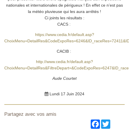
nationales et internationales de périgueux ! En effet ce n’est pas
la météo pluvieuse qui les aura arrêtés !
Ci joints les résultats :
CACS :
https://www.cedia.fr/default.asp?
ChoixMenu=DetailRes&CodeExpoRes=6246&ID_raceRes=72411&I
CACIB :
http://www.cedia.fr/default.asp?
ChoixMenu=DetailRes&FiltreDepart=&CodeExpoRes=6247&ID_ra
Aude Courtet
Lundi 17 Juin 2024
Partagez avec vos amis
Facebook
Twitter