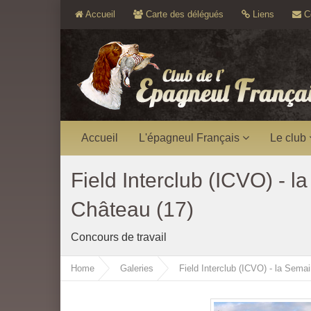
Accueil
Carte des délégués
Liens
Co
Accueil
L'épagneul Français
Le club
Field Interclub (ICVO) -
Château (17)
Concours de travail
Home
Galeries
Field Interclub (ICVO) - la Sem