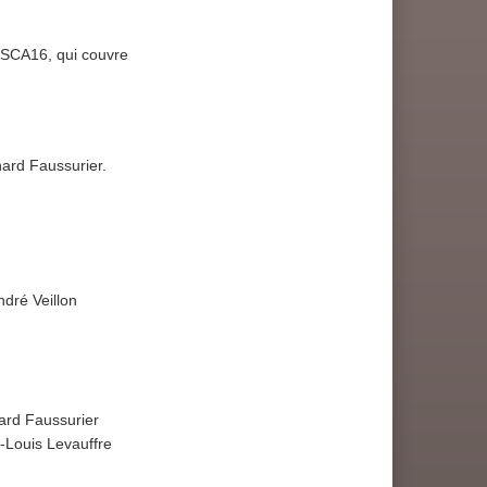
USCA16, qui couvre
a
ard Faussurier.
ndré Veillon
ard Faussurier
-Louis Levauffre