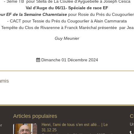
- 3ème TB pour Stella de La Coulée d'Ayguebelle à Joseph Cesca
Val d'Auge du 06/11- Spéciale de race EF
eur EF de la Semaine Charentaise
pour Rosie du Prés du Cougourlie
- CACT pour Tessie du Prés du Cougourlier à Alain Cammarata
 Tempête du Clos de Rivarenne à Franck Maréchal présentée par Jean
Guy Meunier
Dimanche 01 Décembre 2024
amis
Articles populaires
C
Un
Henri, l'ami de tous s'en est allé... | Le
er
31.12.25