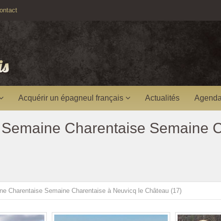
ntact
Acquérir un épagneul français
Actualités
Agenda
 la Semaine Charentaise Semaine 
aine Charentaise Semaine Charentaise à Neuvicq le Château (17)