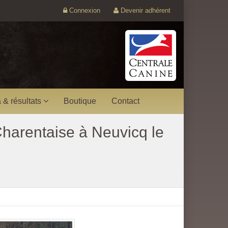
Connexion
Devenir adhérent
 & résultats
Boutique
Contact
Charentaise à Neuvicq le