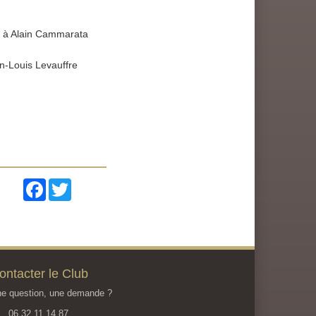
r à Alain Cammarata
-Louis Levauffre
Facebook
Twitter
ontacter le Club
e question, une demande ?
06 32 11 14 87