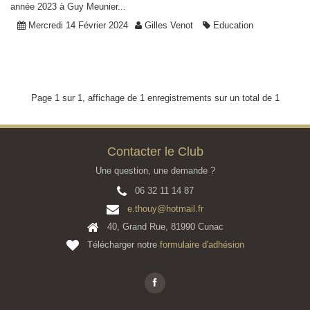
année 2023 à Guy Meunier...
Mercredi 14 Février 2024
Gilles Venot
Education
Page 1 sur 1, affichage de 1 enregistrements sur un total de 1
Contacter le Club
Une question, une demande ?
06 32 11 14 87
e.thouy@hotmail.fr
40, Grand Rue, 81990 Cunac
Télécharger notre
formulaire d'adhésion