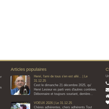
Articles populaires
C
Un
Henri, l'ami de tous s'en est allé... | Le
er
31.12.25
Cest le dimanche 21 décembre 2025, qu'
on
Henri Lesieur es parti vers d'autres contrées.
Débonnaire et toujours souriant, derrière...
VOEUX 2026 | Le 31.12.25
Chères adhérentes, chers adhérents Tout