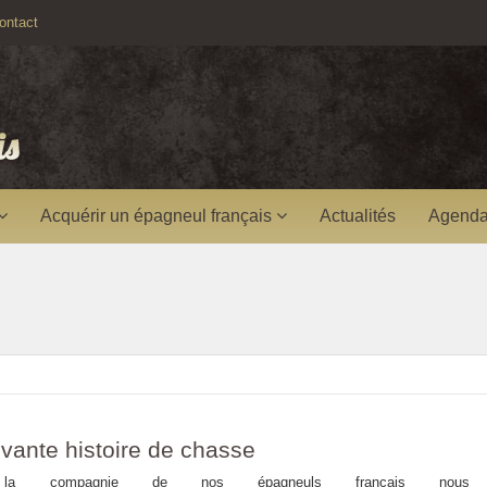
ntact
Acquérir un épagneul français
Actualités
Agenda
vante histoire de chasse
 compagnie de nos épagneuls français nous