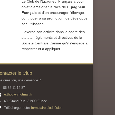
Le Club de l'Epagneul Français a pour
objet d'amélorier la race de l'
Epagneul
Français
et d'en encourager l'élevage,
contribuer à sa promotion, de développer
son utilisation.
Il exerce son activité dans le cadre des
statuts, règlements et directives de la
Société Centrale Canine qu'il s'engage à
respecter et à appliquer.
ontacter le Club
e question, une demande ?
06 32 11 14 87
e.thouy@hotmail.fr
40, Grand Rue, 81990 Cunac
Télécharger notre
formulaire d'adhésion