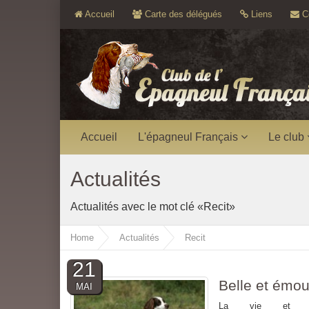
Accueil
Carte des délégués
Liens
Co
Accueil
L'épagneul Français
Le club
Actualités
Actualités avec le mot clé «Recit»
Home
Actualités
Recit
21
Belle et émou
MAI
La vie et la