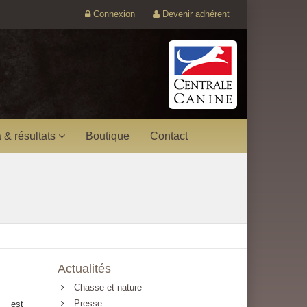
Connexion
Devenir adhérent
 & résultats
Boutique
Contact
Actualités
Chasse et nature
Presse
 est