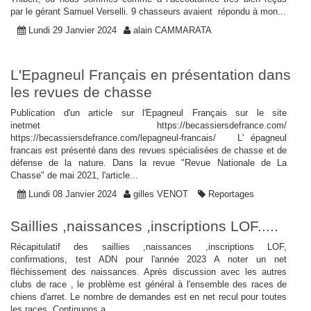
par le gérant Samuel Verselli. 9 chasseurs avaient répondu à mon...
Lundi 29 Janvier 2024
alain CAMMARATA
L'Epagneul Français en présentation dans
les revues de chasse
Publication d'un article sur l'Epagneul Français sur le site
inetrnet https://becassiersdefrance.com/
https://becassiersdefrance.com/lepagneul-francais/ L' épagneul
francais est présenté dans des revues spécialisées de chasse et de
défense de la nature. Dans la revue "Revue Nationale de La
Chasse" de mai 2021, l'article...
Lundi 08 Janvier 2024
gilles VENOT
Reportages
Saillies ,naissances ,inscriptions LOF.....
Récapitulatif des saillies ,naissances ,inscriptions LOF,
confirmations, test ADN pour l'année 2023 A noter un net
fléchissement des naissances. Après discussion avec les autres
clubs de race , le problème est général à l'ensemble des races de
chiens d'arret. Le nombre de demandes est en net recul pour toutes
les races. Continuons a...