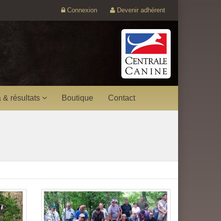
Connexion
Devenir adhérent
 & résultats
Boutique
Contact