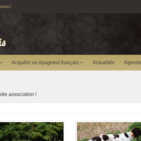
ntact
Acquérir un épagneul français
Actualités
Agenda
re association !