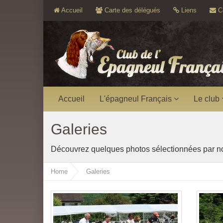
Accueil
Carte des délégués
Liens
Co
Accueil
L'épagneul Français
Le club
Galeries
Découvrez quelques photos sélectionnées par not
Home
Galeries