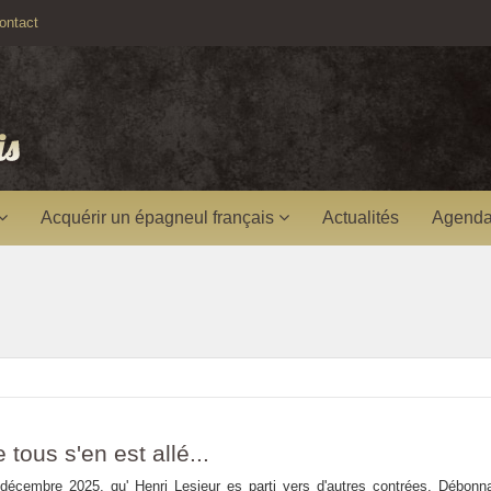
ntact
Acquérir un épagneul français
Actualités
Agenda
 tous s'en est allé...
écembre 2025, qu' Henri Lesieur es parti vers d'autres contrées. Débonna