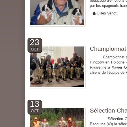
beaucoup d'émotions qu
par les épagneuls fran
Gilles Venot
23
Championnat
OCT
Championnat du mond
Pinczow en Pologne e
Rivarenne à Xavier G
chiens de l’équipe de F
13
Sélection Ch
OCT
Sélection Championn
Escource (40) la sélec