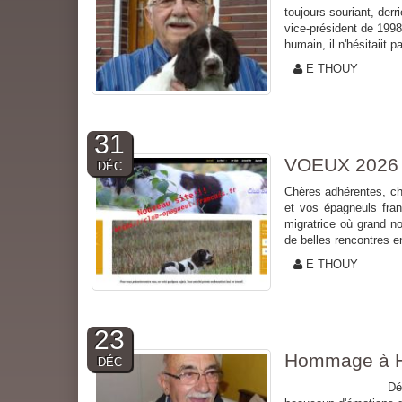
toujours souriant, der
vice-président de 199
humain, il n'hésitaiit pa
E THOUY
31
VOEUX 2026
DÉC
Chères adhérentes, ch
et vos épagneuls fra
migratrice où grand n
de belles rencontres e
E THOUY
23
Hommage à He
DÉC
Décès de M. H