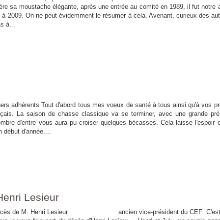
rière sa moustache élégante, après une entrée au comité en 1989, il fut notre 
8 à 2009. On ne peut évidemment le résumer à cela. Avenant, curieux des aut
s à...
ers adhérents Tout d'abord tous mes voeux de santé à tous ainsi qu'à vos p
nçais. La saison de chasse classique va se terminer, avec une grande pr
ombre d'entre vous aura pu croiser quelques bécasses. Cela laisse l'espoir 
n début d'année....
nri Lesieur
enri Lesieur ancien vice-président du CEF C'est 