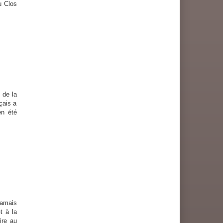
u Clos
 de la
çais a
en été
amais
t à la
ire au