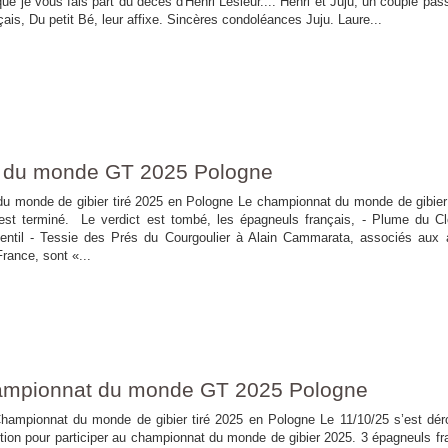
e je vous fais part du décès d'Henri Lesieur.... Henri et Juju, un couple pas
çais, Du petit Bé, leur affixe. Sincères condoléances Juju. Laure...
 du monde GT 2025 Pologne
e de gibier tiré 2025 en Pologne Le championnat du monde de gibier 
st terminé. Le verdict est tombé, les épagneuls français, - Plume du C
entil - Tessie des Prés du Courgoulier à Alain Cammarata, associés aux 
rance, sont «...
ampionnat du monde GT 2025 Pologne
at du monde de gibier tiré 2025 en Pologne Le 11/10/25 s’est déro
tion pour participer au championnat du monde de gibier 2025. 3 épagneuls fr