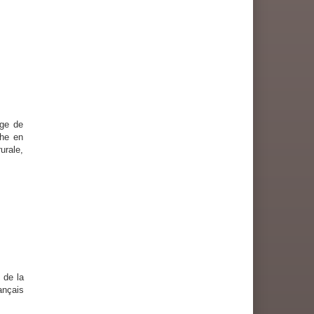
ge de
che en
urale,
 de la
ançais