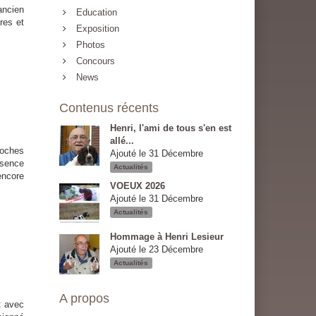
ancien
Education
res et
Exposition
Photos
Concours
News
Contenus récents
Henri, l'ami de tous s'en est
allé...
roches
Ajouté le 31 Décembre
ésence
Actualités
encore
VOEUX 2026
Ajouté le 31 Décembre
Actualités
Hommage à Henri Lesieur
Ajouté le 23 Décembre
Actualités
A propos
avec