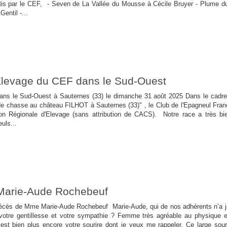
nés par le CEF, - Seven de La Vallée du Mousse à Cécile Bruyer - Plume d
entil -...
Elevage du CEF dans le Sud-Ouest
ans le Sud-Ouest à Sauternes (33) le dimanche 31 août 2025 Dans le cadre
 de chasse au château FILHOT à Sauternes (33)" , le Club de l'Epagneul Fran
ion Régionale d'Elevage (sans attribution de CACS). Notre race a très bi
uls...
arie-Aude Rochebeuf
ie-Aude Rochebeuf Marie-Aude, qui de nos adhérents n’a j
 votre gentillesse et votre sympathie ? Femme très agréable au physique e
’est bien plus encore votre sourire dont je veux me rappeler. Ce large sour