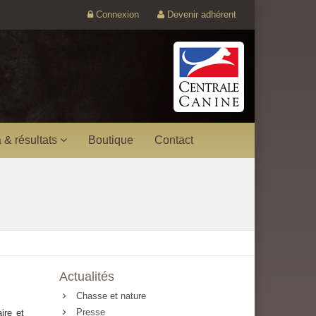
Connexion
Devenir adhérent
 & résultats
Boutique
Contact
Actualités
Chasse et nature
Presse
ire et