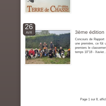
26
3ème édition
AVR
Concours de Rapport à
une première, ce fût u
premiers le classemen
temps 10"18 - Xavier..
Page 1 sur 8, affi