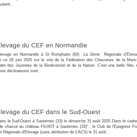
aient...
Elevage du CEF en Normandie
ge en Normandie à St Romphaire (50) La 2ème Régionale d’Éleva
e ce 29 juin 2025 sur le site de la Fédération des Chasseurs de la Man
re des Journées de la Biodiversité et de la Nature. C’est une belle fête, r
ses déclinaisons sont...
Elevage du CEF dans le Sud-Ouest
ans le Sud-Ouest à Sauternes (33) le dimanche 31 août 2025 Dans le cadre
 de chasse au château FILHOT à Sauternes (33)" , le Club de l'Epagneul Fr
n Régionale d'Elevage (sans attribution de CACS) le 31 août...