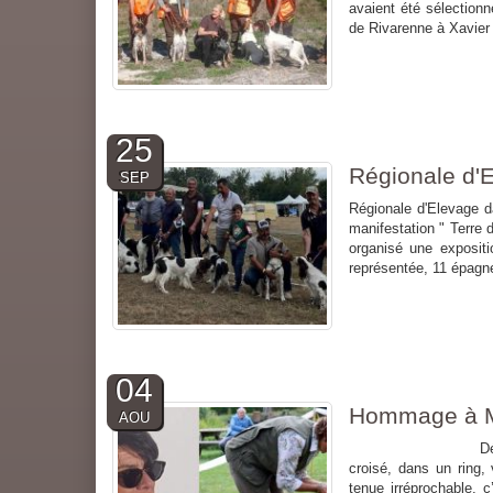
avaient été sélection
de Rivarenne à Xavier G
25
Régionale d'
SEP
Régionale d'Elevage d
manifestation " Terre
organisé une exposit
représentée, 11 épagne
04
Hommage à M
AOU
Décès de Mme Mar
croisé, dans un ring,
tenue irréprochable, c