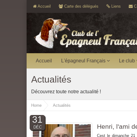
Accueil
Carte des délégués
Liens
Co
Accueil
L'épagneul Français
Le club
Actualités
Découvrez toute notre actualité !
Home
Actualités
31
Henri, l'ami de
DÉC
Cest le dimanche 21 d