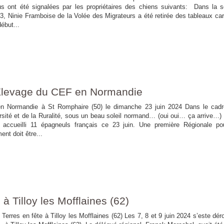
s ont été signalées par les propriétaires des chiens suivants: Dans la s
, Ninie Framboise de la Volée des Migrateurs a été retirée des tableaux car
ébut...
Elevage du CEF en Normandie
en Normandie à St Romphaire (50) le dimanche 23 juin 2024 Dans le cad
rsité et de la Ruralité, sous un beau soleil normand… (oui oui… ça arrive…)
a accueilli 11 épagneuls français ce 23 juin. Une première Régionale po
nt doit être...
 à Tilloy les Mofflaines (62)
illoy les Mofflaines (62) Les 7, 8 et 9 juin 2024 s’este dérou