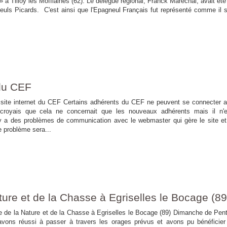
» à Tilloy les Mofflaines (62). Le délégué régional, Franck Marechal, avait été 
euls Picards. C'est ainsi que l'Epagneul Français fut représenté comme il s
 du CEF
ernet du CEF Certains adhérents du CEF ne peuvent se connecter au
 croyais que cela ne concernait que les nouveaux adhérents mais il n'
y a des problèmes de communication avec le webmaster qui gère le site et
e problème sera...
ture et de la Chasse à Egriselles le Bocage (89
 et de la Chasse à Egriselles le Bocage (89) Dimanche de Pent
ons réussi à passer à travers les orages prévus et avons pu bénéficier