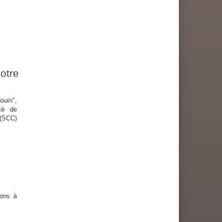
otre
ouin",
ité de
 (SCC)
ions à