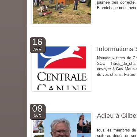
journée très correcte
Blondel que nous avon
16
Informations
AVR
Nouveaux titres de 
SCC Titres_de_champi
envoyer à Guy Meunier
de vos chiens. Faites-lu
08
Adieu à Gilbe
AVR
Décès de M. Gilb
tous les membres du 
suite au décès de son 