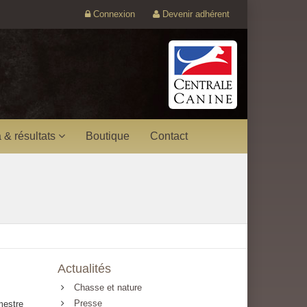
Connexion
Devenir adhérent
 & résultats
Boutique
Contact
Actualités
Chasse et nature
Presse
estre