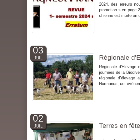
2024, des erreurs nou
promotion » en page 23
chienne est morte en d
03
Régionale d'
JUIL
Régionale d'Elevage 
journées de la Biodive
régionale d’élevage 
Normands, cet événeme
02
Terres en fête
JUIL
Terres en fête à T