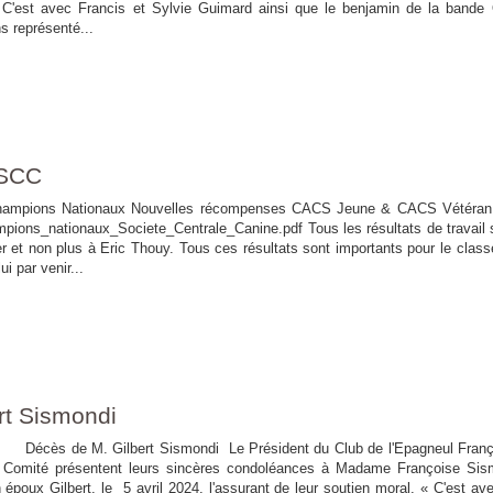
. C'est avec Francis et Sylvie Guimard ainsi que le benjamin de la bande
s représenté...
 SCC
Champions Nationaux Nouvelles récompenses CACS Jeune & CACS Vétéran
ons_nationaux_Societe_Centrale_Canine.pdf Tous les résultats de travail 
 et non plus à Eric Thouy. Tous ces résultats sont importants pour le clas
i par venir...
rt Sismondi
ert Sismondi Le Président du Club de l'Epagneul França
Comité présentent leurs sincères condoléances à Madame Françoise Sis
époux Gilbert, le 5 avril 2024, l'assurant de leur soutien moral. « C'est av