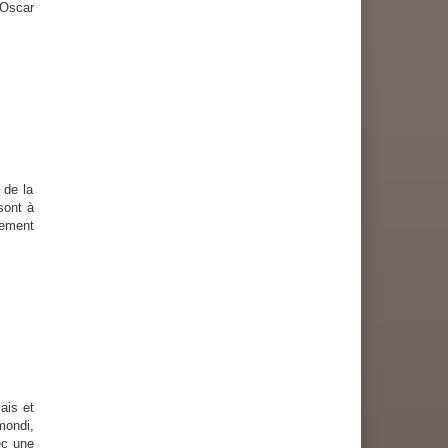
 Oscar
 de la
sont à
sement
is et
mondi,
ec une