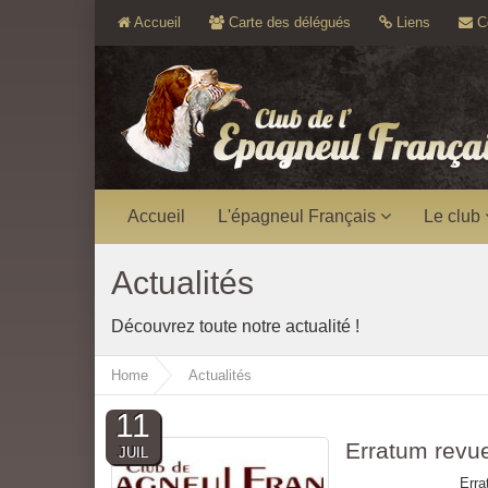
Accueil
Carte des délégués
Liens
Co
Accueil
L'épagneul Français
Le club
Actualités
Découvrez toute notre actualité !
Home
Actualités
11
Erratum revu
JUIL
Erratum revue CEF