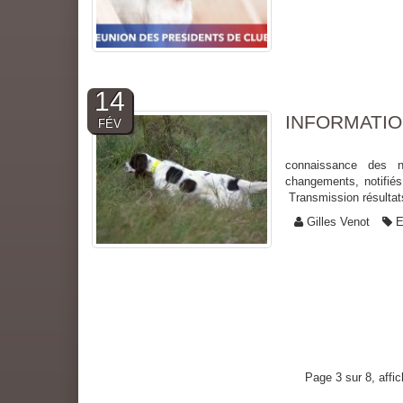
14
INFORMATIO
FÉV
Informations CU
connaissance des n
changements, noti
Transmission résultat
Gilles Venot
E
Page 3 sur 8, affi