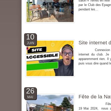
salon « Terres en fête 
par le Club des Epagn
pendant les...
10
Site internet
JUIN
Connexion site int
internet du club. Je
apparemment rien. Il 
puis vous dire quand l
26
Fête de la Na
MAI
Fête de la Nature
19 Mai 2024, nous av