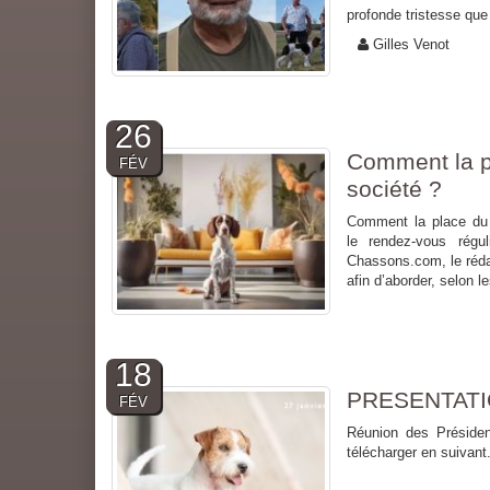
profonde tristesse que 
Gilles Venot
26
Comment la pl
FÉV
société ?
Comment la place du 
le rendez-vous régu
Chassons.com, le rédac
afin d’aborder, selon l
18
PRESENTATI
FÉV
Réunion des Présiden
télécharger en suivant.