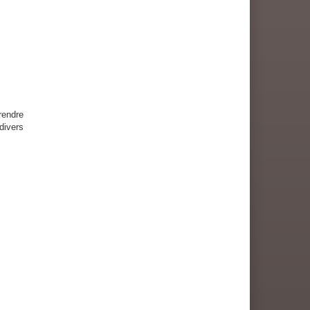
endre
ivers
u CEF